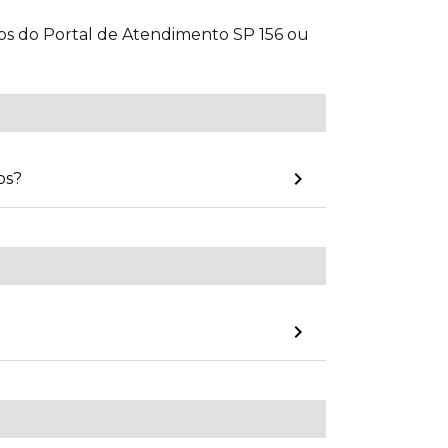
os do Portal de Atendimento SP 156 ou
keyboard_arrow_right
os?
keyboard_arrow_right