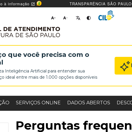
o à informação
TRANSPARÊNCIA SÃO PAUL
open_in_new




ço que você precisa com o
l
za Inteligência Artificial para entender sua
iço ideal entre mais de 1.000 opções disponíveis
NO PORTAL SP 156
ÇÃO
SERVIÇOS ONLINE
DADOS ABERTOS
DESCO
Perguntas frequen