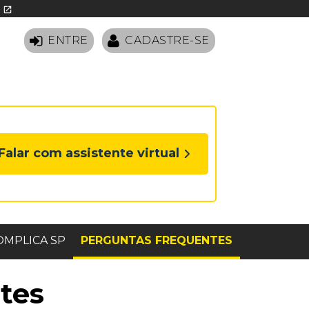
O
open_in_new
ENTRE
CADASTRE-SE
Falar com assistente virtual
MPLICA SP
PERGUNTAS FREQUENTES
tes