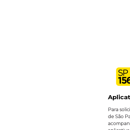
Aplica
Para solic
de São P
acompanh