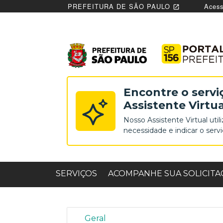
PREFEITURA DE SÃO PAULO
Acess
open_in_new
Encontre o servi
Assistente Virtua
Nosso Assistente Virtual utili
necessidade e indicar o serv
, OS OITO MAIS SOLICITADOS 
SERVIÇOS
ACOMPANHE SUA SOLICITA
Geral