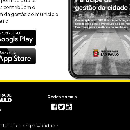
o permite que os
s contribuam e
m da gestão do município
ulo.
Redes sociais
a Política de privacidade