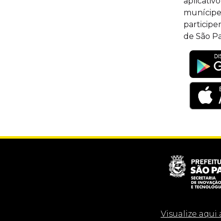
aplicativ
munícipe
participe
de São Pa
Visualize aqui 