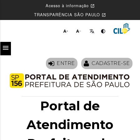
Acesso à informação
open_in_new
TRANSPARÊNCIA SÃO PAULO
open_in_new




menu
ENTRE
CADASTRE-SE
Portal de
Atendimento