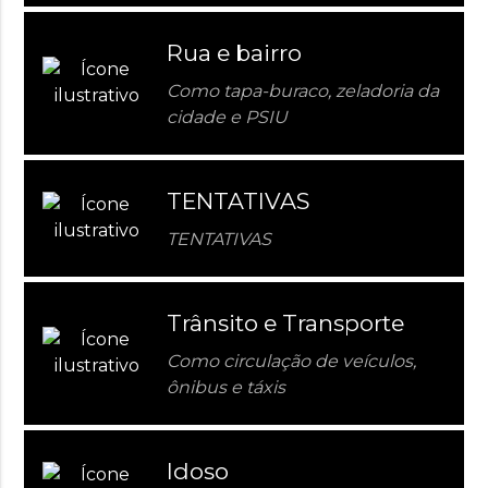
Rua e bairro
Como tapa-buraco, zeladoria da
cidade e PSIU
TENTATIVAS
TENTATIVAS
Trânsito e Transporte
Como circulação de veículos,
ônibus e táxis
Idoso