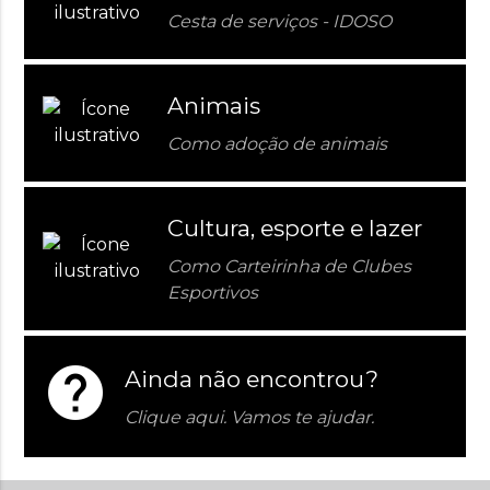
Cesta de serviços - IDOSO
Animais
Como adoção de animais
Cultura, esporte e lazer
Como Carteirinha de Clubes
Esportivos
help
Ainda não encontrou?
Clique aqui. Vamos te ajudar.