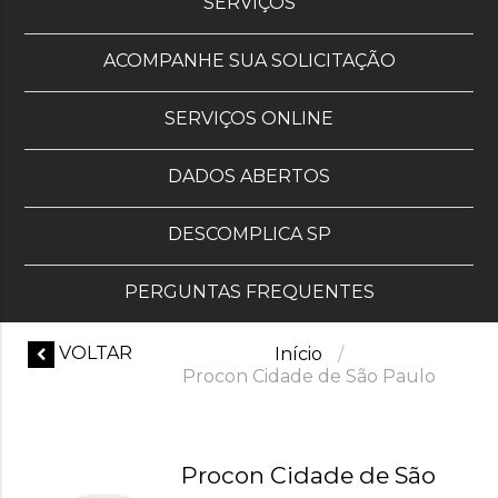
, OS OITO MAIS SOLI
SERVIÇOS
ACOMPANHE SUA SOLICITAÇÃO
SERVIÇOS ONLINE
DADOS ABERTOS
DESCOMPLICA SP
PERGUNTAS FREQUENTES
PARA A PÁGINA ANTERIOR
VOLTAR
chevron_left
Início
Procon Cidade de São Paulo
Procon Cidade de São