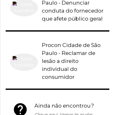
Paulo - Denunciar
conduta do fornecedor
que afete público geral
Procon Cidade de São
Paulo - Reclamar de
lesão a direito
individual do
consumidor
help
Ainda não encontrou?
Clique aqui. Vamos te ajudar.