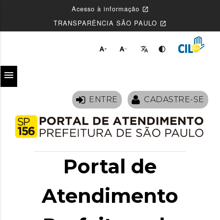
Acesso à informação
open_in_new
TRANSPARÊNCIA SÃO PAULO
open_in_new




menu
ENTRE
CADASTRE-SE
Portal de
Atendimento