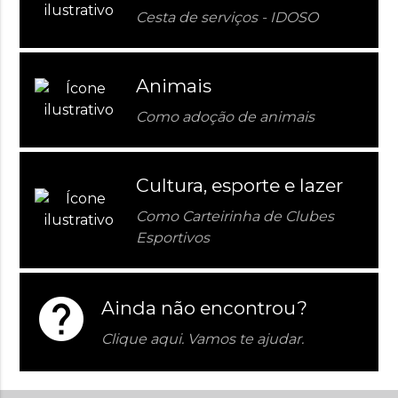
Cesta de serviços - IDOSO
Animais
Como adoção de animais
Cultura, esporte e lazer
Como Carteirinha de Clubes
Esportivos
help
Ainda não encontrou?
Clique aqui. Vamos te ajudar.