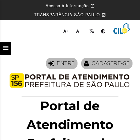
Acesso à informação
open_in_new
TRANSPARÊNCIA SÃO PAULO
open_in_new




menu
ENTRE
CADASTRE-SE
Portal de
Atendimento