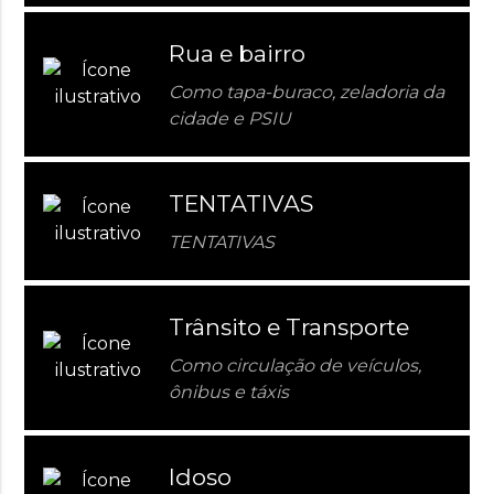
Rua e bairro
Como tapa-buraco, zeladoria da
cidade e PSIU
TENTATIVAS
TENTATIVAS
Trânsito e Transporte
Como circulação de veículos,
ônibus e táxis
Idoso